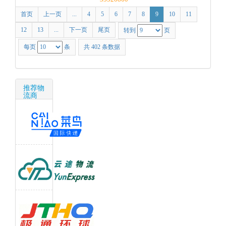
首页
上一页
...
4
5
6
7
8
9
10
11
12
13
...
下一页
尾页
转到
页
每页
条
共 402 条数据
推荐物
流商